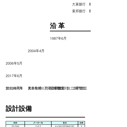
​大東銀行 棚倉支店
​東邦銀行 棚倉支店
沿 革
1987年6月
2004年4月
2006年5月
2017年6月
2019年7月
設立30周年
資本金800万円にて設立
太田和博 代表取締役就任
工場増設・加工部門設立
工場増設
​設計設備