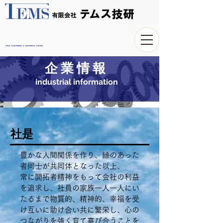
TOTAL ELECTRONICS ＆ MECHANICAL SYSTEM
企 業 情 報
industrial information
​社是
豊かな人間関係を作り、縁のあった
者同士が共同体となった以上、
常に開拓者精神をもって会社の利益
を追求し、​社員の家族一人一人にい
たるまで物質的、精神的、幸福を受
け互いに助け合い共に繁栄し、心の
つながりを強く育て喜び合うことを