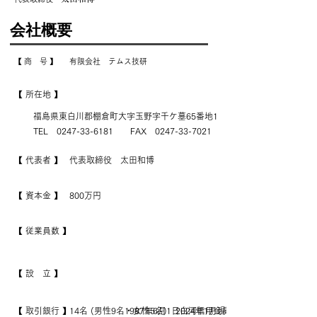
会社概要
【 商 号 】
有限会社 テムス技研
【 所在地 】
福島県東白川郡棚倉町大字玉野字千ケ墓65番地1
​TEL
0247-33-6181
FAX
0247-33-7021
【 代表者 】
代表取締役 太田和博
【 資本金 】
800万円
【 従業員数 】
【 設 立 】
​【 取引銀行 】
14名 (男性9名・女性5名) 2024年1月現在
1987年6月1日
白河信用金庫 棚倉支店