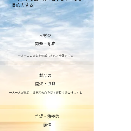
目的とする。
人材の
開発・育成
一人一人の能力を伸ばしきれる会社にする
​製品の
開発・改良
一人一人が誠意・誠実和の心を持ち​夢持てる会社にする
希望・積極的
前進