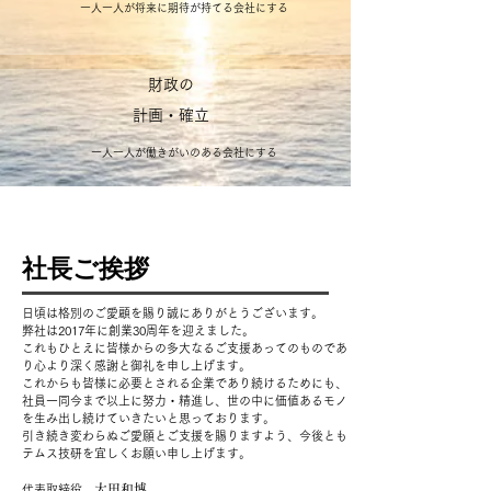
一人一人が将来に期待が持てる会社にする
財政の
計画・確立
一人一人が働きがいの​ある会社にする
​社長ご挨拶
日頃は格別のご愛顧を賜り誠にありがとうございます。
弊社は2017年に創業30周年を迎えました。
これもひとえに皆様からの多大なるご支援あってのものであ
り心より深く感謝と御礼を申し上げます。
これからも皆様に必要とされる企業であり続けるためにも、
社員一同今まで以上に努力・精進し、世の中に価値あるモノ
を生み出し続けていきたいと思っております。
引き続き変わらぬご愛願とご支援を賜りますよう、今後とも
テムス技研を宜しくお願い申し上げます。
太田和博
​代表取締役